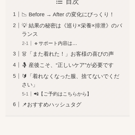
目次
📉 Before → After の変化にびっくり！
💡 結果の秘密は《巡り×栄養×排泄》のバ
ランス
🔹サポート内容は…
👗「また着れた！」お客様の喜びの声
🤱 産後こそ、“正しいケア”が必要です
🔰「着れなくなった服、捨てないでくだ
さい」
📲【ご予約はこちらから】
📌おすすめハッシュタグ