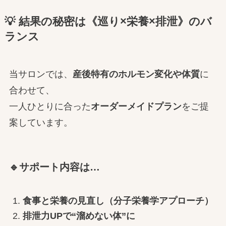
💡 結果の秘密は《巡り×栄養×排泄》のバ
ランス
当サロンでは、
産後特有のホルモン変化や体質
に
合わせて、
一人ひとりに合った
オーダーメイドプラン
をご提
案しています。
🔹サポート内容は…
食事と栄養の見直し（分子栄養学アプローチ）
排泄力UPで“溜めない体”に