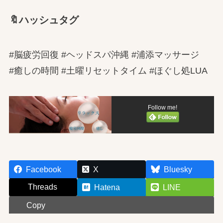
🔖ハッシュタグ
#脳疲労回復 #ヘッドスパ沖縄 #浦添マッサージ
#癒しの時間 #土曜リセットタイム #ほぐし処LUA
Follow me!
Facebook
X
Bluesky
Threads
Hatena
LINE
Copy